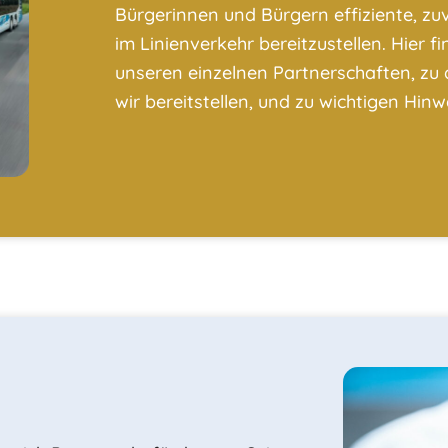
Bürgerinnen und Bürgern effiziente, z
im Linienverkehr bereitzustellen. Hier f
unseren einzelnen Partnerschaften, zu 
wir bereitstellen, und zu wichtigen Hinw