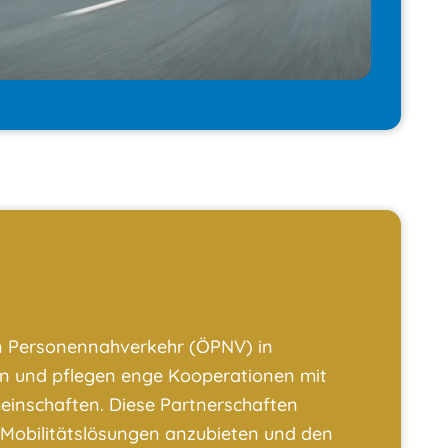
hen Personennahverkehr (ÖPNV) in
n und pflegen enge Kooperationen mit
einschaften. Diese Partnerschaften
Mobilitätslösungen anzubieten und den