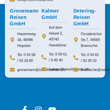
Gronemann
Kalmer
Detering-
Reisen
GmbH
Reisen
GmbH
GmbH
Auf dem
Höwel 2,
Hauernweg
Osnabrücker
49740
18, 48496
Str.7, 49565
Haselünne
Hopsten
Bramsche
Tel. 0 59 61
Tel. 0 54 58
Tel. 0 54 61
/ 9 45 40
/ 93 28 80
/ 93 39 33
kalmer@reisefreunde.info
gronemann@reisefreunde.info
bramsche@reisef
F
I
Y