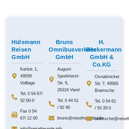
Hülsmann
Bruns
H.
Reisen
Omnibusverkehr
Beckermann
GmbH
GmbH
GmbH &
Co.KG
Karlstr. 1,
August-
49599
Sporkhorst-
Osnabrücker
Voltlage
Str. 9,
Str. 7, 49565
26316 Varel
Bramsche
Tel. 0 54 67/
92 00-0
Tel. 0 44 51
Tel. 0 54 61
/ 92 40
/ 93 39 0
Fax 0 54
67/ 12 00
bruns@reisefreunde.info
bramsche@reisef
info@reisefreunde.info