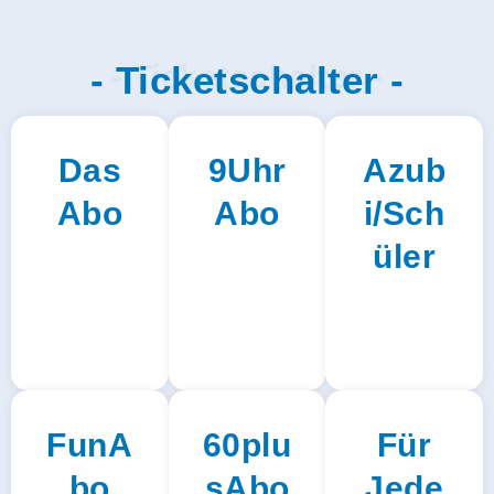
- Ticketschalter -
- Ticketschalter -
Das
9Uhr
Azub
Abo
Abo
i/Sch
üler
FunA
60plu
Für
bo
sAbo
Jede