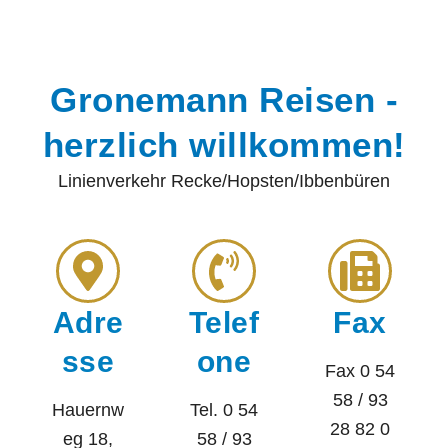
Gronemann Reisen -
herzlich willkommen!
Linienverkehr Recke/Hopsten/Ibbenbüren
Adre
Telef
Fax
sse
one
Fax 0 54
58 / 93
Hauernw
Tel. 0 54
28 82 0
eg 18,
58 / 93