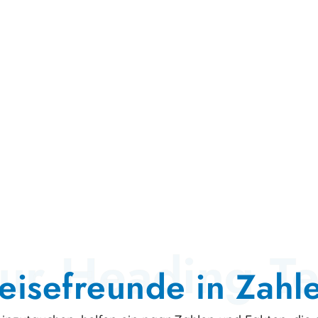
ur Heading Te
eisefreunde in Zahl