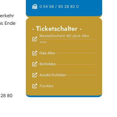
0 54 58 / 93 28 82 0
verkehr
as Ende
- Ticketschalter -
Bestellschein 60 plus Abo
>>>
Das Abo
9UhrAbo
Azubi/Schüler
FunAbo
 28 80