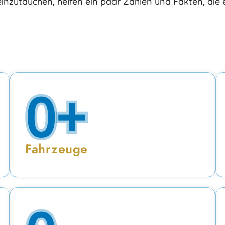
inzutauchen, helfen ein paar Zahlen und Fakten, die 
0
+
Fahrzeuge