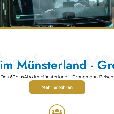
lusAbo im Mün
im Münsterland - G
Das 60plusAbo im Münsterland – Gronemann Reisen
Mehr erfahren