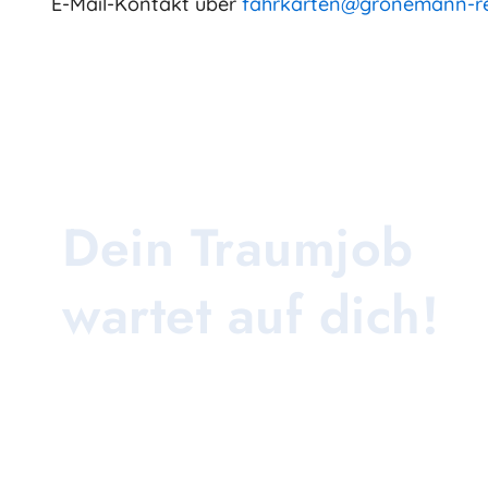
E-Mail-Kontakt über
fahrkarten@gronemann-re
Dein Traumjob
wartet auf dich!
Ob im Bus, in der Werkstatt oder im Büro –
bei uns findest du deinen Traumjob! Werde
Teil eines engagierten Teams, das jeden
Tag Menschen bewegt und Innovation