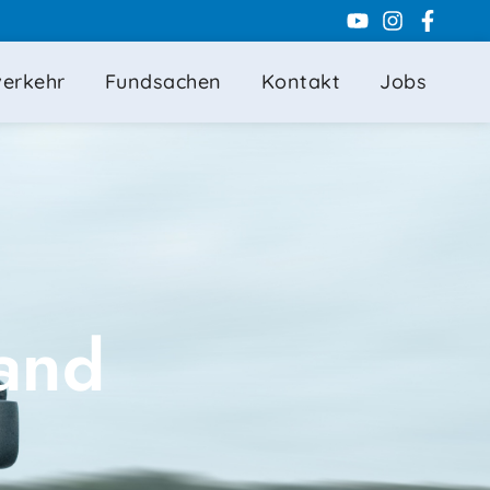
Youtube
Instagra
Faceb
f
verkehr
Fundsachen
Kontakt
Jobs
and