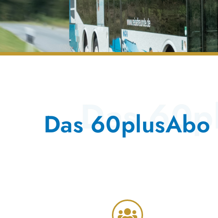
Das 60p
Das 60plusAbo 